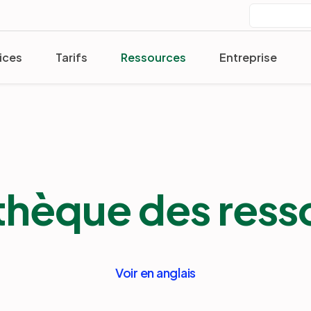
ices
Tarifs
Ressources
Entreprise
othèque des ress
Voir en anglais