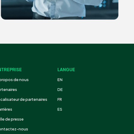
NTREPRISE
LANGUE
propos de nous
EN
rtenaires
DE
calisateur de partenaires
FR
rrières
ES
lle de presse
ontactez-nous