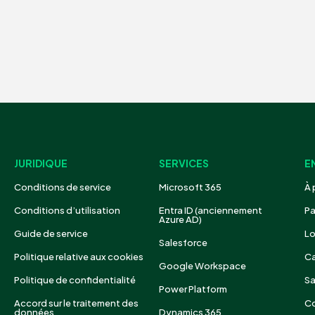
JURIDIQUE
SERVICES
E
Conditions de service
Microsoft 365
À 
Conditions d’utilisation
Entra ID (anciennement
Pa
Azure AD)
Guide de service
Lo
Salesforce
Politique relative aux cookies
Ca
Google Workspace
Politique de confidentialité
Sa
Power Platform
Accord sur le traitement des
C
données
Dynamics 365