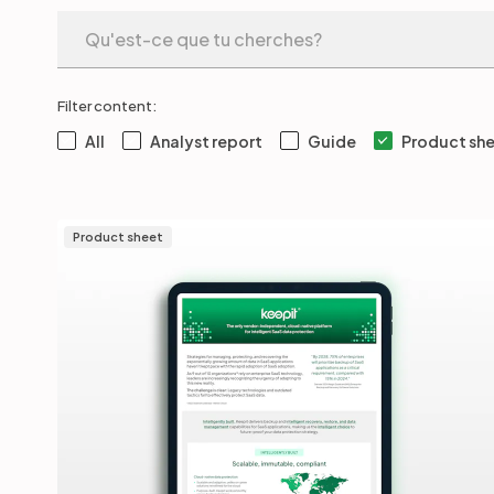
Filter content:
All
Analyst report
Guide
Product sh
Product sheet