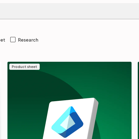
eet
Research
Product sheet