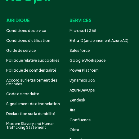
JURIDIQUE
SERVICES
Conditions de service
Microsoft 365
Conditions d’utilisation
Entra ID (anciennement Azure AD)
Guide de service
Salesforce
Politique relative aux cookies
Google Workspace
Politique de confidentialité
Power Platform
Accord sur le traitement des
Dynamics 365
données
Azure DevOps
Code de conduite
Zendesk
Signalement de dénonciation
Jira
Déclaration sur la durabilité
Confluence
Modern Slavery and Human
Trafficking Statement
Okta