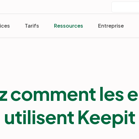
ices
Tarifs
Ressources
Entreprise
 comment les e
utilisent Keepit