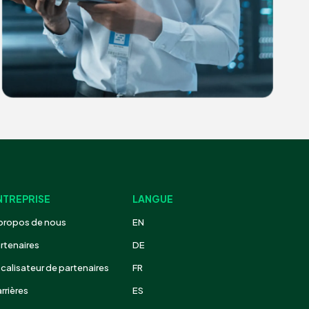
NTREPRISE
LANGUE
propos de nous
EN
rtenaires
DE
calisateur de partenaires
FR
rrières
ES