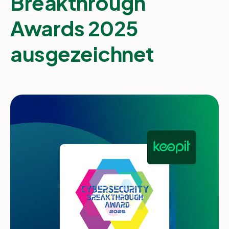
Breakthrough
Awards 2025
Partner
ausgezeichnet
Einloggen
Unterstützung
DE
Demo