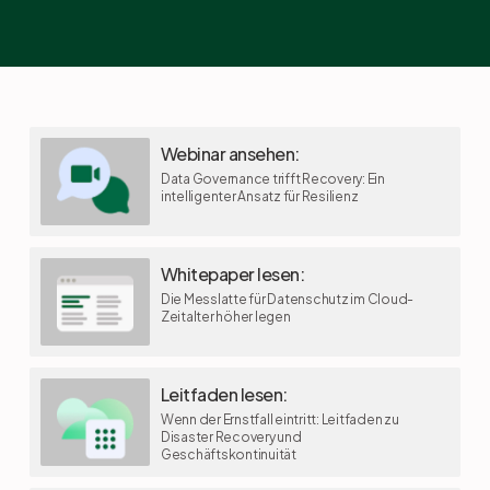
Webinar ansehen:
Data Governance trifft Recovery: Ein
intelligenter Ansatz für Resilienz
Whitepaper lesen:
Die Messlatte für Datenschutz im Cloud-
Zeitalter höher legen
Leitfaden lesen:
Wenn der Ernstfall eintritt: Leitfaden zu
Disaster Recovery und
Geschäftskontinuität