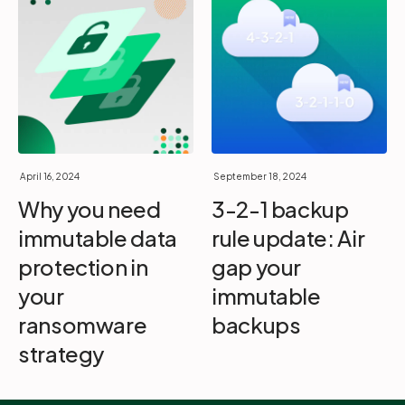
April 16, 2024
September 18, 2024
Why you need
3-2-1 backup
immutable data
rule update: Air
protection in
gap your
your
immutable
ransomware
backups
strategy