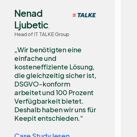
Haraslin,
Penta Hospitals,
Spezialist für
Informations- und
Cybersicherheit
Ich glaube nicht, dass es
eine bessere Lösung als
Keepit gibt, wenn es
darum geht, SaaS-Daten
über mehrere
Anwendungen hinweg zu
schützen und eine
robuste, unabhängige
Datensicherheit zu
gewährleisten.