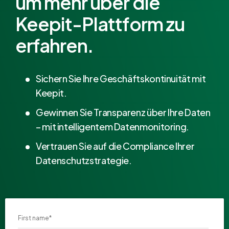
um mehr über die
Keepit-Plattform zu
erfahren.
Sichern Sie Ihre Geschäftskontinuität mit
Keepit.
Gewinnen Sie Transparenz über Ihre Daten
– mit intelligentem Datenmonitoring.
Vertrauen Sie auf die Compliance Ihrer
Datenschutzstrategie.
First name
*