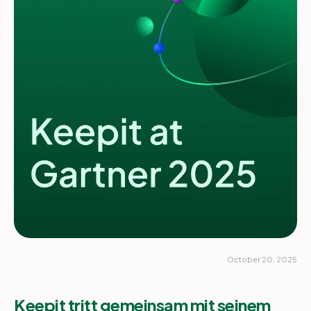
Partner
Einloggen
Unterstützung
DE
Demo
October 20, 2025
Keepit tritt gemeinsam mit seinem