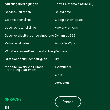
Nutzungsbedingungen
Entra ID (ehemals Azure AD)
Service-Leitfaden
Salesforce
Cookie-Richtlinie
Google Workspace
Datenschutzrichtlinie
Power Platform
Datenverarbeitungs- vereinbarung
Dynamics 365
Verhaltenskodex
Azure DevOps
Whistleblower- Berichterstattung
Zendesk
Statement zur Nachhaltigkeit
Jira
Modern Slavery and Human
Confluence
Trafficking Statement
Okta
Docusign
SPRACHE
Presse
EN