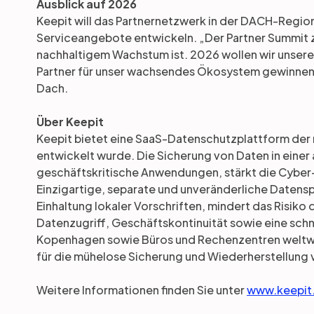
Ausblick auf 2026
Keepit will das Partnernetzwerk in der DACH-Regio
Serviceangebote entwickeln. „Der Partner Summit ze
nachhaltigem Wachstum ist. 2026 wollen wir unsere
Partner für unser wachsendes Ökosystem gewinnen,“
Dach.
Über Keepit
Keepit bietet eine SaaS-Datenschutzplattform der n
entwickelt wurde. Die Sicherung von Daten in eine
geschäftskritische Anwendungen, stärkt die Cyber-
Einzigartige, separate und unveränderliche Daten
Einhaltung lokaler Vorschriften, mindert das Risiko
Datenzugriff, Geschäftskontinuität sowie eine schne
Kopenhagen sowie Büros und Rechenzentren weltwe
für die mühelose Sicherung und Wiederherstellung
Weitere Informationen finden Sie unter
www.keepit