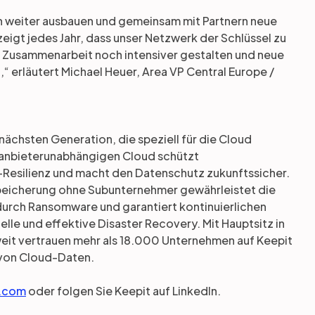
n weiter ausbauen und gemeinsam mit Partnern neue
igt jedes Jahr, dass unser Netzwerk der Schlüssel zu
 Zusammenarbeit noch intensiver gestalten und neue
 erläutert Michael Heuer, Area VP Central Europe /
ächsten Generation, die speziell für die Cloud
r anbieterunabhängigen Cloud schützt
Resilienz und macht den Datenschutz zukunftssicher.
speicherung ohne Subunternehmer gewährleistet die
 durch Ransomware und garantiert kontinuierlichen
lle und effektive Disaster Recovery. Mit Hauptsitz in
it vertrauen mehr als 18.000 Unternehmen auf Keepit
 von Cloud-Daten.
.com
oder folgen Sie Keepit auf LinkedIn.