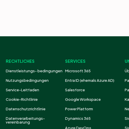
RECHTLICHES
SERVICES
U
Dienstleistungs- bedingungen
Microsoft 365
Üb
Nutzungsbedingungen
Entra ID (ehemals Azure AD)
Pa
Service-Leitfaden
Salesforce
Pa
Cookie-Richtlinie
Google Workspace
Ka
Datenschutzrichtlinie
Power Platform
N
Datenverarbeitungs-
Dynamics 365
Si
vereinbarung
Azure DevOps
Si