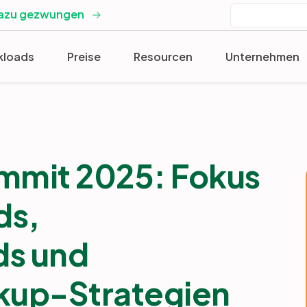
dazu gezwungen
kloads
Preise
Resourcen
Unternehmen
ummit 2025: Fokus
ds,
ds und
kup-Strategien