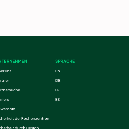
NTERNEHMEN
SPRACHE
er uns
EN
rtner
DE
rtnersuche
FR
rriere
ES
ewsroom
cherheit der Rechenzentren
cherheit durch Design