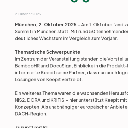
2. Oktober 2025
München, 2. Oktober 2025 –
Am 1. Oktober fand zu
Summit in München statt. Mit rund 50 teilnehmenden
deutliches Wachstum im Vergleich zum Vorjahr.
Thematische Schwerpunkte
Im Zentrum der Veranstaltung standen die Vorstellu
BambooHR und DocuSign, Einblicke in die Produkt
informierte Keepit seine Partner, dass nun auch I
Lösungen von Keepit vertreibt.
Ein weiteres Thema waren die wachsenden Herausf
NIS2, DORA und KRITIS – hier unterstützt Keepit mi
Konzepten. Als unabhängiger europäischer Anbieter 
DACH-Region.
Zukunft mit KI