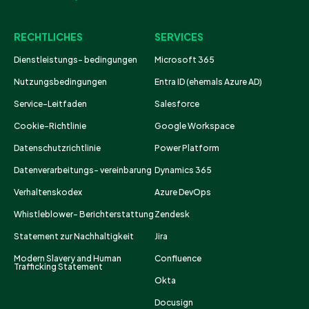
RECHTLICHES
SERVICES
Dienstleistungs- bedingungen
Microsoft 365
Nutzungsbedingungen
Entra ID (ehemals Azure AD)
Service-Leitfaden
Salesforce
Cookie-Richtlinie
Google Workspace
Datenschutzrichtlinie
Power Platform
Datenverarbeitungs- vereinbarung
Dynamics 365
Verhaltenskodex
Azure DevOps
Whistleblower- Berichterstattung
Zendesk
Statement zur Nachhaltigkeit
Jira
Modern Slavery and Human
Confluence
Trafficking Statement
Okta
Docusign