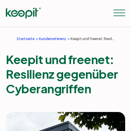
Startseite
Kundenreferenz
Keepit und freenet: Resilienz gegenüber Cyberangriffen
Lösungen
Keepit und freenet:
Workloads
Resilienz gegenüber
Cyberangriffen
Preise
Resourcen
Unternehmen