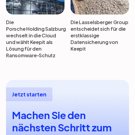
Die
Die Lasselsberger Group
Porsche Holding Salzburg
entscheidet sich für die
wechselt in die Cloud
erstklassige
und wählt Keepit als
Datensicherung von
Lösung für den
Keepit
Ransomware-Schutz
Jetzt starten
Machen Sie den
nächsten Schritt zum