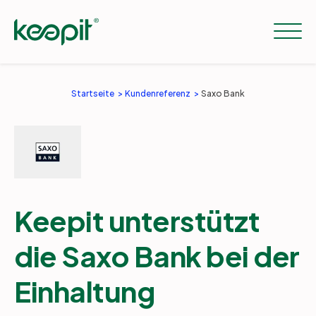
Startseite
Kundenreferenz
Saxo Bank
Lösungen
Workloads
Keepit unterstützt
Preise
die Saxo Bank bei der
Resourcen
Einhaltung
Unternehmen