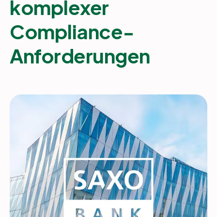
komplexer
Compliance-
Partner
Anforderungen
Einloggen
Unterstützung
DE
Demo