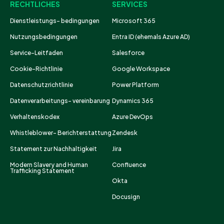
RECHTLICHES
SERVICES
Dienstleistungs- bedingungen
Microsoft 365
Nutzungsbedingungen
Entra ID (ehemals Azure AD)
Service-Leitfaden
Salesforce
Cookie-Richtlinie
Google Workspace
Datenschutzrichtlinie
Power Platform
Datenverarbeitungs- vereinbarung
Dynamics 365
Verhaltenskodex
Azure DevOps
Whistleblower- Berichterstattung
Zendesk
Statement zur Nachhaltigkeit
Jira
Modern Slavery and Human
Confluence
Trafficking Statement
Okta
Docusign