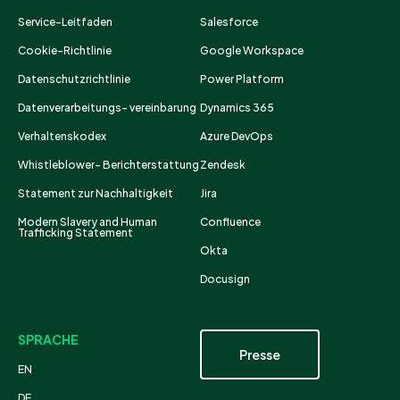
Service-Leitfaden
Salesforce
Cookie-Richtlinie
Google Workspace
Datenschutzrichtlinie
Power Platform
Datenverarbeitungs- vereinbarung
Dynamics 365
Verhaltenskodex
Azure DevOps
Whistleblower- Berichterstattung
Zendesk
Statement zur Nachhaltigkeit
Jira
Modern Slavery and Human
Confluence
Trafficking Statement
Okta
Docusign
SPRACHE
Presse
EN
DE