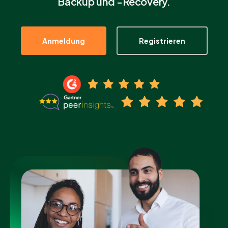
Backup und -Recovery.
Partner
Anmeldung
Registrieren
Einloggen
Unterstützung
DE
Demo