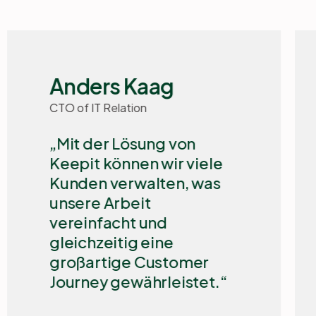
Alexander Paral
Managing Director, Quorum
Das Supportangebot
von Keepit übertrifft den
Standard. Das
Supportteam leistet weit
mehr als nur das Nötige
und kümmert sich
aufrichtig um unsere
Bedürfnisse.