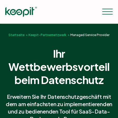
Startseite
Keepit-Partnernetzwerk
Managed Service Provider
Lösungen
Ihr
Workloads
Wettbewerbsvorteil
beim Datenschutz
Preise
Erweitern Sie Ihr Datenschutzgeschäft mit
Resourcen
dem am einfachsten zu implementierenden
und zu bedienenden Tool für SaaS-Data-
Unternehmen