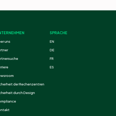
NTERNEHMEN
SPRACHE
er uns
EN
rtner
DE
rtnersuche
FR
rriere
ES
ewsroom
cherheit der Rechenzentren
cherheit durch Design
ompliance
ntakt