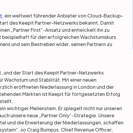
t
, ein weltweit führender Anbieter von Cloud-Backup-
tart des Keepit Partner-Netzwerks bekannt. Damit
en „Partner First“-Ansatz und entwickelt ihn zu
ht beispielhaft für den erfolgreichen Wachstumskurs
mens und sein Bestreben wider, seinen Partnern zu
t, und der Start des Keepit Partner-Netzwerks
 Wachstum und Stabilität. Mit einer neuen
ürzlich eröffneten Niederlassung in London und der
tehenden Märkten ist Keepit für fortgesetzten Erfolg
tellt.
 ein wichtiger Meilenstein. Er spiegelt nicht nur unseren
auch unsere neue „Partner Only“-Strategie. Unsere
ttel und die Erweiterung der Niederlassungen, schaffen
system“, so Craig Bumpus, Chief Revenue Officer,