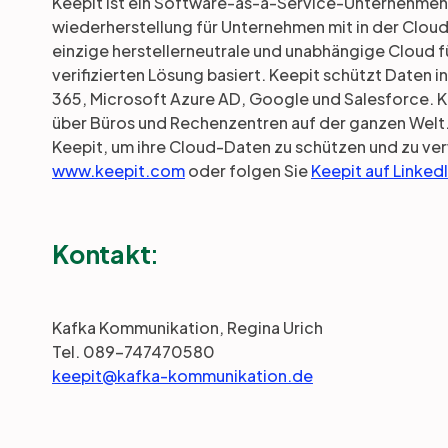
Keepit ist ein Software-as-a-Service-Unternehmen,
wiederherstellung für Unternehmen mit in der Cloud
einzige herstellerneutrale und unabhängige Cloud f
verifizierten Lösung basiert. Keepit schützt Daten i
365, Microsoft Azure AD, Google und Salesforce. K
über Büros und Rechenzentren auf der ganzen Welt
Keepit, um ihre Cloud-Daten zu schützen und zu ve
www.keepit.com
oder folgen Sie
Keepit auf Linked
Kontakt
:
Kafka Kommunikation, Regina Urich
Tel. 089-747470580
keepit@kafka-kommunikation.de