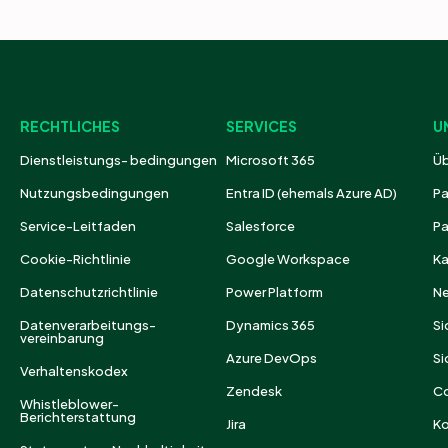
RECHTLICHES
SERVICES
U
Dienstleistungs- bedingungen
Microsoft 365
Üb
Nutzungsbedingungen
Entra ID (ehemals Azure AD)
Pa
Service-Leitfaden
Salesforce
Pa
Cookie-Richtlinie
Google Workspace
Ka
Datenschutzrichtlinie
Power Platform
N
Datenverarbeitungs-
Dynamics 365
Si
vereinbarung
Azure DevOps
Si
Verhaltenskodex
Zendesk
C
Whistleblower-
Berichterstattung
Jira
Ko