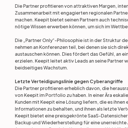
Die Partner profitieren von attraktiven Margen, int
Zusammenarbeit mit engagierten regionalen Partnerm
machen. Keepit bietet seinen Partnern auch technis
nötige Wissen erwerben können, um sich im Wettbe
Die „Partner Only“-Philosophie ist in der Struktur d
nehmen an Konferenzen teil, bei denen sie sich dir
austauschen können. Dies fördert das Gefühl, an e
erzielen. Keepit leitet aktiv Leads an seine Partne
beidseitiges Wachstum.
Letzte Verteidigungslinie gegen Cyberangriffe
Die Partner profitieren erheblich davon, die hera
von Keepit im Portfolio zu haben. In einer Ära esk
Kunden mit Keepit eine Lösung liefern, die es ihnen
Informationen zu behalten, und ihnen als letzte Ver
Keepit bietet eine preisgekrönte SaaS-Datensicher
Backup und Wiederherstellung für eine unerreichte 