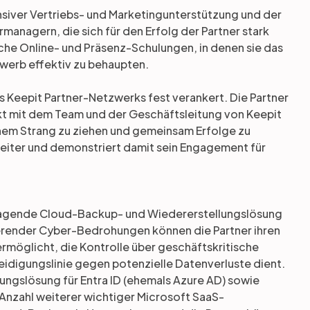
ensiver Vertriebs- und Marketingunterstützung und der
anagern, die sich für den Erfolg der Partner stark
che Online- und Präsenz-Schulungen, in denen sie das
werb effektiv zu behaupten.
es Keepit Partner-Netzwerks fest verankert. Die Partner
ekt mit dem Team und der Geschäftsleitung von Keepit
inem Strang zu ziehen und gemeinsam Erfolge zu
r weiter und demonstriert damit sein Engagement für
usragende Cloud-Backup- und Wiedererstellungslösung
alierender Cyber-Bedrohungen können die Partner ihren
 ermöglicht, die Kontrolle über geschäftskritische
teidigungslinie gegen potenzielle Datenverluste dient.
ungslösung für Entra ID (ehemals Azure AD) sowie
Anzahl weiterer wichtiger Microsoft SaaS-