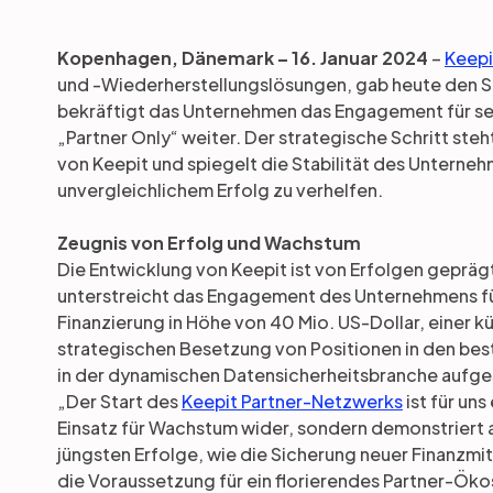
Kopenhagen, Dänemark – 16. Januar 2024
–
Keepi
und -Wiederherstellungslösungen, gab heute den S
bekräftigt das Unternehmen das Engagement für sein
„Partner Only“ weiter. Der strategische Schritt ste
von Keepit und spiegelt die Stabilität des Unterneh
unvergleichlichem Erfolg zu verhelfen.
Zeugnis von Erfolg und Wachstum
Die Entwicklung von Keepit ist von Erfolgen gepräg
unterstreicht das Engagement des Unternehmens für
Finanzierung in Höhe von 40 Mio. US-Dollar, einer k
strategischen Besetzung von Positionen in den bes
in der dynamischen Datensicherheitsbranche aufges
„Der Start des
Keepit Partner-Netzwerks
ist für uns
Einsatz für Wachstum wider, sondern demonstriert 
jüngsten Erfolge, wie die Sicherung neuer Finanzmi
die Voraussetzung für ein florierendes Partner-Öko