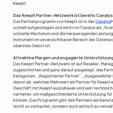
Keepit.
Das Keepit Partner-Netzwerk ist bereits Canaly
Das Partnerprogramm von Keepit ist in der
Canalys
M
schnell aufgestiegen und wird von Canalys als „Sca
schnelle Wachstum und die herausragende Leistung 
Instrument im unverzichtbaren Bereich der Datensich
oberstes Gebot ist.
Attraktive Margen und engagierte Unterstützun
Das Keepit Partner-Netzwerk ist auf Reseller, Mana
zugeschnitten und ganz darauf ausgelegt, das Partn
Kategorien: „Registrierter Partner“, „Ausgewählter 
davon ab, welchen Mehrwert ein Partner für Keepit erz
Geschäft mit Keepit auszubauen und sein technische
vertiefen, um maßgeschneiderte Unterstützung für
können. Das Programm gibt den Partnern ein benutze
leicht zu verkaufen, sondern auch einfach zu verwalt