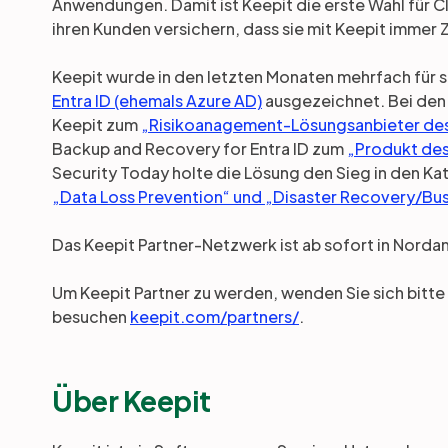
Anwendungen. Damit ist Keepit die erste Wahl für 
ihren Kunden versichern, dass sie mit Keepit immer
Keepit wurde in den letzten Monaten mehrfach für 
Entra ID (ehemals Azure AD)
ausgezeichnet. Bei de
Keepit zum
„Risikoanagement-Lösungsanbieter des
Backup and Recovery for Entra ID zum
„Produkt des
Security Today holte die Lösung den Sieg in den Ka
„Data Loss Prevention“ und „Disaster Recovery/Bus
Das Keepit Partner-Netzwerk ist ab sofort in Nord
Um Keepit Partner zu werden, wenden Sie sich bitt
besuchen
keepit.com/partners/
.
Über Keepit