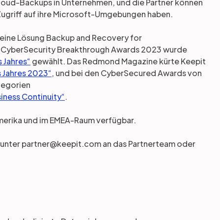
Cloud-Backups in Unternehmen, und die Partner können
 Zugriff auf ihre Microsoft-Umgebungen haben.
seine Lösung Backup and Recovery for
n CyberSecurity Breakthrough Awards 2023 wurde
 Jahres“
gewählt. Das Redmond Magazine kürte Keepit
 Jahres 2023“
, und bei den CyberSecured Awards von
tegorien
iness Continuity“
.
amerika und im EMEA-Raum verfügbar.
e unter partner@keepit.com an das Partnerteam oder