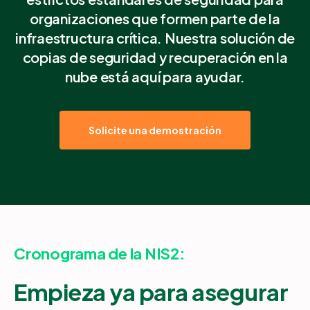
organizaciones que formen parte de la
infraestructura crítica. Nuestra solución de
Socios
copias de seguridad y recuperación en la
nube está aquí para ayudar.
Login
Soporte
ES
Demo
Solicite una demostración
Cronograma de la NIS2:
Empieza ya para asegurar