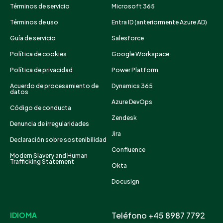
Términos de servicio
Microsoft 365
Términos de uso
Entra ID (anteriormente Azure AD)
Guía de servicio
Salesforce
Política de cookies
Google Workspace
Política de privacidad
Power Platform
Acuerdo de procesamiento de
Dynamics 365
datos
Azure DevOps
Código de conducta
Zendesk
Denuncia de irregularidades
Jira
Declaración sobre sostenibilidad
Confluence
Modern Slavery and Human
Trafficking Statement
Okta
Docusign
Teléfono +45 8987 7792
IDIOMA