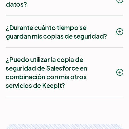
Cambiar el nombre del conector.
datos?
Configurar el número de solicitudes de uso
de la API
¿Durante cuánto tiempo se
Gestionar el acceso de los usuarios al
conector
guardan mis copias de seguridad?
Limitar el periodo de retención del
conector
¿Puedo utilizar la copia de
seguridad de Salesforce en
combinación con mis otros
servicios de Keepit?
Américas: Washington D. C. (EE. UU.) y
Toronto (Canadá)
Europa: Londres (Reino Unido)
UE: Copenhague (Dinamarca) y Frankfurt
(Alemania)