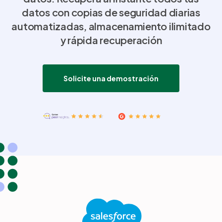
datos con copias de seguridad diarias
automatizadas, almacenamiento ilimitado
Socios
y rápida recuperación
Login
Soporte
ES
Solicite una demostración
Demo