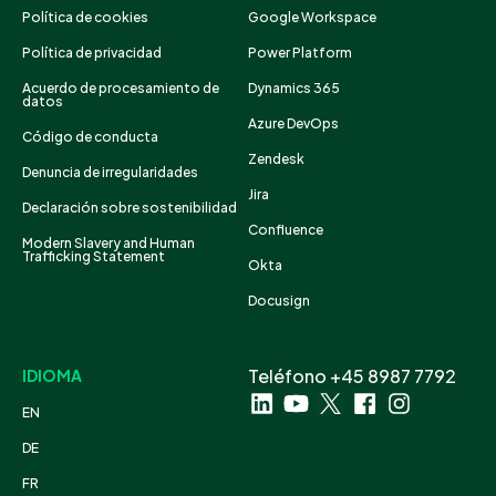
Política de cookies
Google Workspace
Política de privacidad
Power Platform
Acuerdo de procesamiento de
Dynamics 365
datos
Azure DevOps
Código de conducta
Zendesk
Denuncia de irregularidades
Jira
Declaración sobre sostenibilidad
Confluence
Modern Slavery and Human
Trafficking Statement
Okta
Docusign
Teléfono +45 8987 7792
IDIOMA
EN
DE
FR